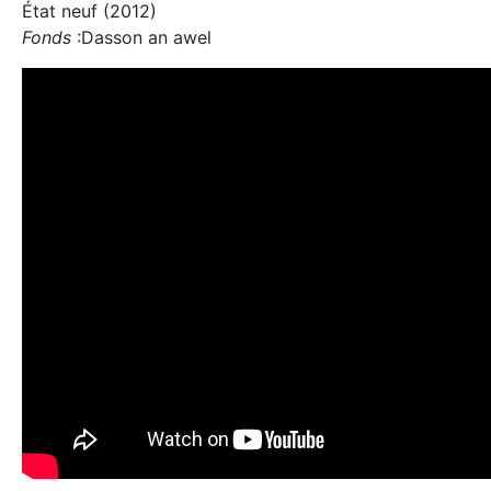
État neuf (2012)
Fonds
:Dasson an awel