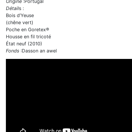
Origine
:Portugal
Détail
s :
Bois d’Yeuse
(chêne vert)
Poche en Goretex®
Housse en fil tricoté
État neuf (2010)
Fonds
:Dasson an awel