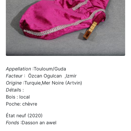
Appellation
:Touloum/Guda
Facteur
: Özcan Ogulcan ,Izmir
Origine
:Turquie,Mer Noire (Artvin)
Détail
s :
Bois : local
Poche: chèvre
État neuf (2020)
Fonds
:Dasson an awel