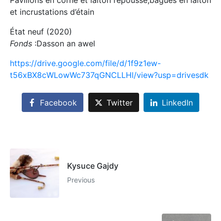
Pavillons en corne et laiton repoussé,bagues en laiton
et incrustations d’étain
État neuf (2020)
Fonds
:Dasson an awel
https://drive.google.com/file/d/1f9z1ew-
t56xBX8cWLowWc737qGNCLLHl/view?usp=drivesdk
Facebook
Twitter
LinkedIn
Kysuce Gajdy
Previous